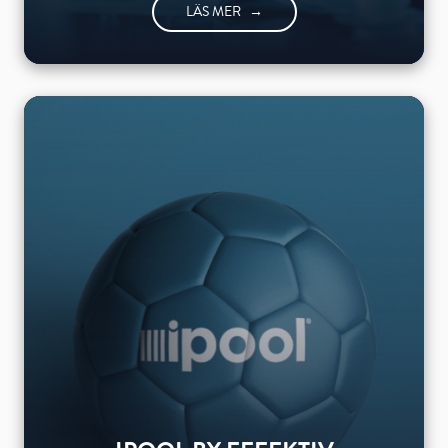
LÄS MER
→