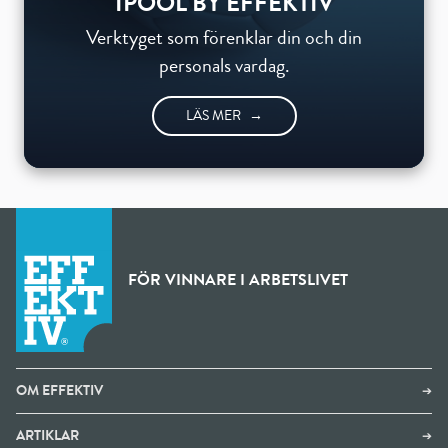
IPOOL BY EFFEKTIV
Verktyget som förenklar din och din
personals vardag.
LÄS MER
→
FÖR VINNARE I ARBETSLIVET
OM EFFEKTIV
➔
ARTIKLAR
➔