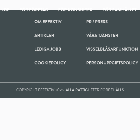
ANDE
FÖR FÖRETAG
FÖR KONSULTER
FÖR SAMHÄLLET
OM EFFEKTIV
PR / PRESS
ARTIKLAR
VÅRA TJÄNSTER
LEDIGA JOBB
VISSELBLÅSARFUNKTION
COOKIEPOLICY
PERSONUPPGIFTSPOLICY
COPYRIGHT EFFEKTIV 2026. ALLA RÄTTIGHETER FÖRBEHÅLLS